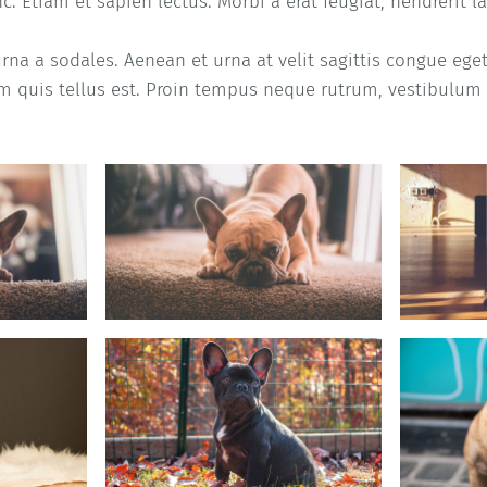
. Etiam et sapien lectus. Morbi a erat feugiat, hendrerit la
na a sodales. Aenean et urna at velit sagittis congue ege
m quis tellus est. Proin tempus neque rutrum, vestibulum