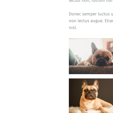
lectus non, rutrum nunc
Donec semper luctus ur
non lectus augue. Etia
nisl.