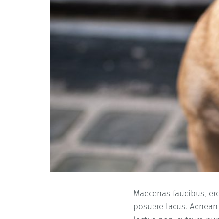
Maecenas faucibus, eros
posuere lacus. Aenean 